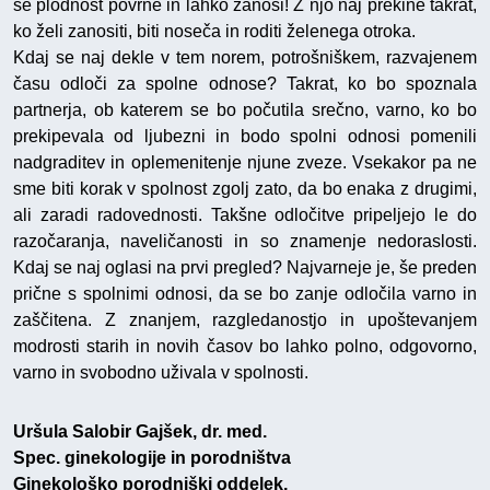
se plodnost povrne in lahko zanosi! Z njo naj prekine takrat,
ko želi zanositi, biti noseča in roditi želenega otroka.
Kdaj se naj dekle v tem norem, potrošniškem, razvajenem
času odloči za spolne odnose? Takrat, ko bo spoznala
partnerja, ob katerem se bo počutila srečno, varno, ko bo
prekipevala od ljubezni in bodo spolni odnosi pomenili
nadgraditev in oplemenitenje njune zveze. Vsekakor pa ne
sme biti korak v spolnost zgolj zato, da bo enaka z drugimi,
ali zaradi radovednosti. Takšne odločitve pripeljejo le do
razočaranja, naveličanosti in so znamenje nedoraslosti.
Kdaj se naj oglasi na prvi pregled? Najvarneje je, še preden
prične s spolnimi odnosi, da se bo zanje odločila varno in
zaščitena. Z znanjem, razgledanostjo in upoštevanjem
modrosti starih in novih časov bo lahko polno, odgovorno,
varno in svobodno uživala v spolnosti.
Uršula Salobir Gajšek, dr. med.
Spec. ginekologije in porodništva
Ginekološko porodniški oddelek,