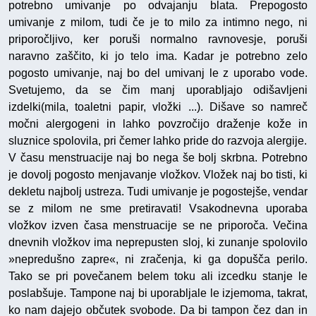
potrebno umivanje po odvajanju blata. Prepogosto
umivanje z milom, tudi če je to milo za intimno nego, ni
priporočljivo, ker poruši normalno ravnovesje, poruši
naravno zaščito, ki jo telo ima. Kadar je potrebno zelo
pogosto umivanje, naj bo del umivanj le z uporabo vode.
Svetujemo, da se čim manj uporabljajo odišavljeni
izdelki(mila, toaletni papir, vložki ...). Dišave so namreč
močni alergogeni in lahko povzročijo draženje kože in
sluznice spolovila, pri čemer lahko pride do razvoja alergije.
V času menstruacije naj bo nega še bolj skrbna. Potrebno
je dovolj pogosto menjavanje vložkov. Vložek naj bo tisti, ki
dekletu najbolj ustreza. Tudi umivanje je pogostejše, vendar
se z milom ne sme pretiravati! Vsakodnevna uporaba
vložkov izven časa menstruacije se ne priporoča. Večina
dnevnih vložkov ima neprepusten sloj, ki zunanje spolovilo
»nepredušno zapre«, ni zračenja, ki ga dopušča perilo.
Tako se pri povečanem belem toku ali izcedku stanje le
poslabšuje. Tampone naj bi uporabljale le izjemoma, takrat,
ko nam dajejo občutek svobode. Da bi tampon čez dan in