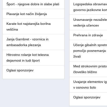
Šport - njegove dobre in slabe plati
Logopedska obravnav
govorno-jezikovne ko
Plavanje kot način življenja
Uravnavanje nezažel
Karate kot najstarejša borilna
vedenja učencev
veščina
Prehrana in zdravje
Janja Garnbret - vzornica in
ambasadorka plezanja
Učenje gibalnih spretn
pomočjo posnemanja d
Hitrostno rolanje kot telesna
živali
dejavnost in tudi šport
Med strokovnim prist
Oglasi sponzorjev
človeško bližino
Uvajanje elementov igr
v osnovno šolo
Oglasi sponzorjev