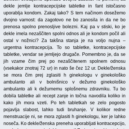
dekle jemlje kontracepcijske tabletke in fant istočasno
uporablja kondom. Zakaj tako? S tem načinom dosežemo
dvojno varnost: da zagotovo ne bo zanosila in da ne bo
prenosa spolno prenosljive bolezni. Kaj pa v stiski, ko je
dekle imela nezaščiten spolni odnos ali je kondom počil ali
ostal v nožnici? Za takšna stanja je na voljo nujna –
urgentna kontracepcija. To so tabletke, kontracepcijske
tabletke, vendar se jemljejo drugače. Pomembno je, da se
jih vzame čim prej po nezaščitenem spolnem odnosu
(vsekakor znotraj 72 ur) in nato še čez 12 ur. Dekle/ženska
se mora čim prej zglasiti h ginekologu v ginekološko
ambulanto ali v bolnišnico v dežurno ginekološko
ambulanto ali k dežurnemu splošnemu zdravniku. Tu bo
dobila tabletke ali recept zanje in točna navodila koliko in
kako jih mora vzeti. Po teh tabletkah se zelo pogosto
pojavlja slabost, lahko tudi bruhanje. V kolikor redne
menstruacije ni, se mora zglasiti h ginekologu, ker je lahko
noseča. Ko dekle/ženska preneha uporabljati kontracepcijo,