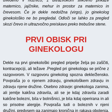
uvedeno v nožnico, z ultrazvokom slikovno prikaže
maternico, jajčnike, mehur in prostor za maternico in
črevesom. Če je dekle nedolžna (virgo), jo ginekolog
ginekološko ne bo pregledal. Odloči se lahko za pregled
skozi črevo in ultrazvočno preiskavo preko trebušne stene.
PRVI OBISK PRI
GINEKOLOGU
Dekle na prvi ginekološki pregled pripelje želja po zaščiti,
kontracepciji, ali težave .Pregled pri ginekologu se prične z
razgovorom. V razgovoru ginekolog spozna dekle/žensko.
Povpraša jo o njenem zdravju, ginekološkem zdravju in
zdravju njene družine. Osebno zdravje: ginekologa zanima,
ali jemlje kakšna zdravila, ali se je kdaj zdravila zaradi
kakšne bolezni, bila v bolnišnici, je bila kdaj operirana in ali
so prisotne alergije. Povpraša tudi o boleznih v njeni
družini, predvsem ga zanimajo kronična in rakava obolenja,