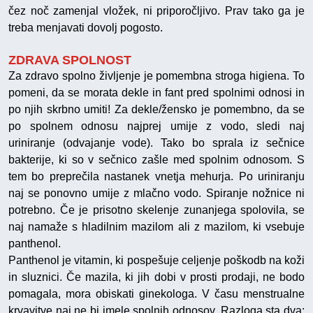
čez noč zamenjal vložek, ni priporočljivo. Prav tako ga je
treba menjavati dovolj pogosto.
ZDRAVA SPOLNOST
Za zdravo spolno življenje je pomembna stroga higiena. To
pomeni, da se morata dekle in fant pred spolnimi odnosi in
po njih skrbno umiti! Za dekle/žensko je pomembno, da se
po spolnem odnosu najprej umije z vodo, sledi naj
uriniranje (odvajanje vode). Tako bo sprala iz sečnice
bakterije, ki so v sečnico zašle med spolnim odnosom. S
tem bo preprečila nastanek vnetja mehurja. Po uriniranju
naj se ponovno umije z mlačno vodo. Spiranje nožnice ni
potrebno. Če je prisotno skelenje zunanjega spolovila, se
naj namaže s hladilnim mazilom ali z mazilom, ki vsebuje
panthenol.
Panthenol je vitamin, ki pospešuje celjenje poškodb na koži
in sluznici. Če mazila, ki jih dobi v prosti prodaji, ne bodo
pomagala, mora obiskati ginekologa. V času menstrualne
krvavitve naj ne bi imele spolnih odnosov. Razloga sta dva: