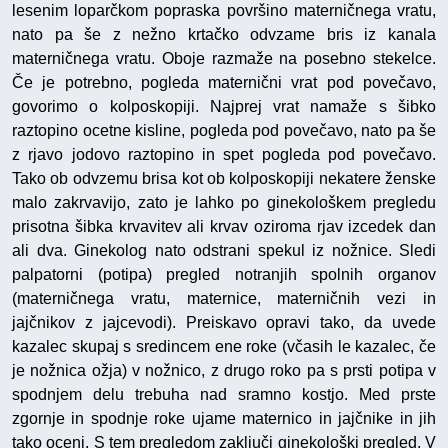
lesenim loparčkom popraska površino materničnega vratu,
nato pa še z nežno krtačko odvzame bris iz kanala
materničnega vratu. Oboje razmaže na posebno stekelce.
Če je potrebno, pogleda maternični vrat pod povečavo,
govorimo o kolposkopiji. Najprej vrat namaže s šibko
raztopino ocetne kisline, pogleda pod povečavo, nato pa še
z rjavo jodovo raztopino in spet pogleda pod povečavo.
Tako ob odvzemu brisa kot ob kolposkopiji nekatere ženske
malo zakrvavijo, zato je lahko po ginekološkem pregledu
prisotna šibka krvavitev ali krvav oziroma rjav izcedek dan
ali dva. Ginekolog nato odstrani spekul iz nožnice. Sledi
palpatorni (potipa) pregled notranjih spolnih organov
(materničnega vratu, maternice, materničnih vezi in
jajčnikov z jajcevodi). Preiskavo opravi tako, da uvede
kazalec skupaj s sredincem ene roke (včasih le kazalec, če
je nožnica ožja) v nožnico, z drugo roko pa s prsti potipa v
spodnjem delu trebuha nad sramno kostjo. Med prste
zgornje in spodnje roke ujame maternico in jajčnike in jih
tako oceni. S tem pregledom zaključi ginekološki pregled. V