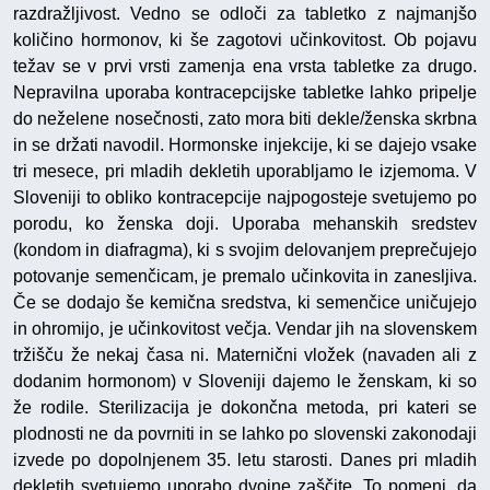
razdražljivost. Vedno se odloči za tabletko z najmanjšo
količino hormonov, ki še zagotovi učinkovitost. Ob pojavu
težav se v prvi vrsti zamenja ena vrsta tabletke za drugo.
Nepravilna uporaba kontracepcijske tabletke lahko pripelje
do neželene nosečnosti, zato mora biti dekle/ženska skrbna
in se držati navodil. Hormonske injekcije, ki se dajejo vsake
tri mesece, pri mladih dekletih uporabljamo le izjemoma. V
Sloveniji to obliko kontracepcije najpogosteje svetujemo po
porodu, ko ženska doji. Uporaba mehanskih sredstev
(kondom in diafragma), ki s svojim delovanjem preprečujejo
potovanje semenčicam, je premalo učinkovita in zanesljiva.
Če se dodajo še kemična sredstva, ki semenčice uničujejo
in ohromijo, je učinkovitost večja. Vendar jih na slovenskem
tržišču že nekaj časa ni. Maternični vložek (navaden ali z
dodanim hormonom) v Sloveniji dajemo le ženskam, ki so
že rodile. Sterilizacija je dokončna metoda, pri kateri se
plodnosti ne da povrniti in se lahko po slovenski zakonodaji
izvede po dopolnjenem 35. letu starosti. Danes pri mladih
dekletih svetujemo uporabo dvojne zaščite. To pomeni, da