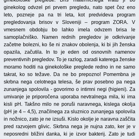
ginekolog odvzel pri prvem pregledu, nato spet čez eno
leto, pozneje pa na tri leta, kot predvideva program
pregledovanja brisov v Sloveniji – program ZORA. V
vmesnem obdobju bo lahko imela odvzem brisa le
samoplačniško. Namen rednih pregledov je odkrivanje
začetne bolezni, ko še ni znakov obolenja, ki bi jih ženska
opazila, začutila. In to je eden od osnovnih namenov
preventivnih pregledov. To je razlog, zaradi katerega ženske
moramo hoditi na ginekološke preglede redno in ne samo
takrat, ko so težave. Da ne bo prepozno! Pomembna je
skrbna nega celotnega telesa, še prav posebno pa nega
zunanjega spolovila - govorimo o intimni negi (higieni). Za
umivanje je priporočena uporaba nevtralnega mila, ki ima
kisli pH. Takšno milo ne poruši naravnega, kislega okolja
(pH je 4 – 4,5), značilnega za sluznico zunanjega spolovila
in nožnico, zato je ne izsuši. Kislo okolje je naravna zaščita
pred razvojem glivic. Skrbna nega je nujna zato, ker je v
neposredni bližini danka, ki je izvor bakterij. Zato je tudi