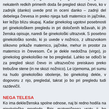
nekaterih redkih primerih doda še pregled skozi črevo, ko v
zadnjik (danko) uvede prst in oceni danko – zadnji del
debelega črevesa in preko njega tudi maternico in jajčnike,
ker ležijo blizu skupaj. Kadar ginekolog ugotovi posebnosti
pri ginekološkem pregledu in pri določenih težavah, ki jih
ženska opisuje, naredi še ginekološki ultrazvok. S posebno
ginekološko sondo, ki jo uvede v nožnico, z ultrazvokom
slikovno prikaže maternico, jajčnike, mehur in prostor za
maternico in črevesom. Če je dekle nedolžna (virgo), jo
ginekolog ginekološko ne bo pregledal. Lahko se odloči le
za pregled skozi črevo in ultrazvočno preiskavo preko
trebušne stene (in ne skozi nožnico). Le izjemoma, pri sumu
na hudo ginekološko obolenje, bo ginekolog dekle, v
dogovoru z njo, pregledal, takrat jo bo pri pregledu tudi
razdevičil.
NEGA TELESA
Ko ima dekle/ženska spolne odnose, naj bi redno hodila na
ginekološke preglede. Bris materničnega vratu ji bo