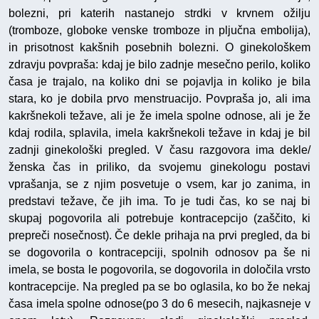
bolezni, pri katerih nastanejo strdki v krvnem ožilju
(tromboze, globoke venske tromboze in pljučna embolija),
in prisotnost kakšnih posebnih bolezni. O ginekološkem
zdravju povpraša: kdaj je bilo zadnje mesečno perilo, koliko
časa je trajalo, na koliko dni se pojavlja in koliko je bila
stara, ko je dobila prvo menstruacijo. Povpraša jo, ali ima
kakršnekoli težave, ali je že imela spolne odnose, ali je že
kdaj rodila, splavila, imela kakršnekoli težave in kdaj je bil
zadnji ginekološki pregled. V času razgovora ima dekle/
ženska čas in priliko, da svojemu ginekologu postavi
vprašanja, se z njim posvetuje o vsem, kar jo zanima, in
predstavi težave, če jih ima. To je tudi čas, ko se naj bi
skupaj pogovorila ali potrebuje kontracepcijo (zaščito, ki
prepreči nosečnost). Če dekle prihaja na prvi pregled, da bi
se dogovorila o kontracepciji, spolnih odnosov pa še ni
imela, se bosta le pogovorila, se dogovorila in določila vrsto
kontracepcije. Na pregled pa se bo oglasila, ko bo že nekaj
časa imela spolne odnose(po 3 do 6 mesecih, najkasneje v