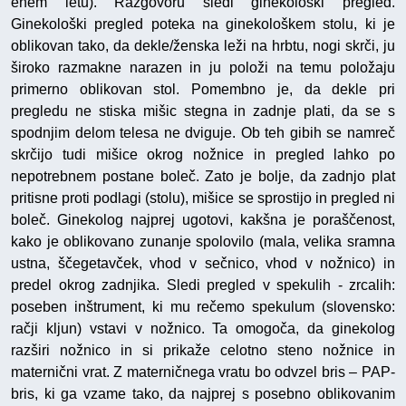
enem letu). Razgovoru sledi ginekološki pregled.
Ginekološki pregled poteka na ginekološkem stolu, ki je
oblikovan tako, da dekle/ženska leži na hrbtu, nogi skrči, ju
široko razmakne narazen in ju položi na temu položaju
primerno oblikovan stol. Pomembno je, da dekle pri
pregledu ne stiska mišic stegna in zadnje plati, da se s
spodnjim delom telesa ne dviguje. Ob teh gibih se namreč
skrčijo tudi mišice okrog nožnice in pregled lahko po
nepotrebnem postane boleč. Zato je bolje, da zadnjo plat
pritisne proti podlagi (stolu), mišice se sprostijo in pregled ni
boleč. Ginekolog najprej ugotovi, kakšna je poraščenost,
kako je oblikovano zunanje spolovilo (mala, velika sramna
ustna, ščegetavček, vhod v sečnico, vhod v nožnico) in
predel okrog zadnjika. Sledi pregled v spekulih - zrcalih:
poseben inštrument, ki mu rečemo spekulum (slovensko:
račji kljun) vstavi v nožnico. Ta omogoča, da ginekolog
razširi nožnico in si prikaže celotno steno nožnice in
maternični vrat. Z materničnega vratu bo odvzel bris – PAP-
bris, ki ga vzame tako, da najprej s posebno oblikovanim