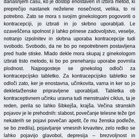
današnjem času, ko je dostop enostaven in izbira metod, ki
preprečijo nastanek neželene nosečnost, velika, to ni
potrebno. Zato se mora s svojim ginekologom pogovoriti o
kontracepciji, jo izbrati in jo skrbno uporabljati. Le
ozaveščena spolnost ji lahko prinese zadovoljstvo, veselje,
notranjo izpolnitev in skrbna uporaba kontracepcije tudi
svobodo. Svobodo, da ne bo po nepotrebnem postavljena
pred hude stiske. Mlado dekle mora skupaj z ginekologom
izbrati tisto metodo, ki bo po prenehanju uporabe povrnila
plodnost. Najpogosteje se ginekolog odloči za
kontracepcijsko tabletko. Za kontracepcijsko tabletko se
odloči zato, ker je enostavna, učinkovita, varna in ker so jo
dekleta/ženske pripravljene uporabljati. Tabletka ob
kontraceptivnem učinku uravna tudi menstrualni ciklus, ta je
reden, perila so lahko šibkejša, krajša. Večina stranskih
pojavov je le prehodnih: slabost, povečanje telesne teže (pri
nekaterih se pojavi povečan apetit, če mu ženska podleže,
se bo zredila), pojavljanje vmesnih krvavitev, zelo redko se
lahko pojavijo glavobol, depresija – brezvoljnost in