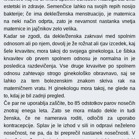
estetski in zdravje. Semenčice lahko na svojih repih nosijo
bakterije; če ima dekle/ženska menstruacijo, je maternica
na neki način odprta, zato je nevarnost nastanka vnetja
maternice in jajčnikov zelo velika.
Kadar se zgodi, da dekle/ženska zakrvavi med spolnim
odnosom ali po njem, dovolj je že rožnat ali rjav izcedek, kaj
šele krvavitev, mora takoj do svojega ginekologa. Le šibka
krvavitev ob prvem spolnem odnosu je normalna in je
posledica razdevičenja. Vse druge krvavitve po spolnem
odnosu zahtevajo strogo ginekološko obravnavo, saj se
lahko za tem bolezenskim znakom skriva rak na
materničnem vratu. H ginekologu mora takoj, ne glede na
to, kdaj je bil zadnji pregled.
Če par ne uporablja zaščite, bo 85 odstotkov parov nosečih
znotraj enega leta. Zato se mora mlado dekle in tudi
ženska, če ne namerava roditi, odločiti za uporabo
kontracepcije. Splav je le izhod v sili in odpravi neželeno
nosečnost, ne pa, da bi preprečil nastanek nosečnosti. V