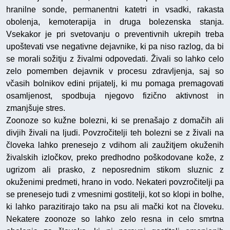
hranilne sonde, permanentni katetri in vsadki, rakasta
obolenja, kemoterapija in druga bolezenska stanja.
Vsekakor je pri svetovanju o preventivnih ukrepih treba
upoštevati vse negativne dejavnike, ki pa niso razlog, da bi
se morali sožitju z živalmi odpovedati. Živali so lahko celo
zelo pomemben dejavnik v procesu zdravljenja, saj so
včasih bolnikov edini prijatelj, ki mu pomaga premagovati
osamljenost, spodbuja njegovo fizično aktivnost in
zmanjšuje stres.
Zoonoze so kužne bolezni, ki se prenašajo z domačih ali
divjih živali na ljudi. Povzročitelji teh bolezni se z živali na
človeka lahko prenesejo z vdihom ali zaužitjem okuženih
živalskih izločkov, preko predhodno poškodovane kože, z
ugrizom ali prasko, z neposrednim stikom sluznic z
okuženimi predmeti, hrano in vodo. Nekateri povzročitelji pa
se prenesejo tudi z vmesnimi gostitelji, kot so klopi in bolhe,
ki lahko parazitirajo tako na psu ali mački kot na človeku.
Nekatere zoonoze so lahko zelo resna in celo smrtna