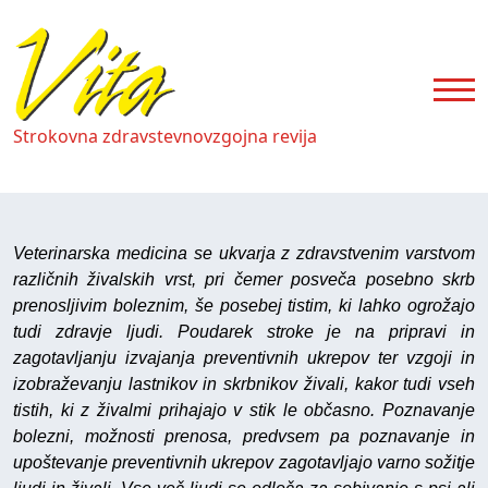
Strokovna zdravstevnovzgojna revija
Veterinarska medicina se ukvarja z zdravstvenim varstvom
različnih živalskih vrst, pri čemer posveča posebno skrb
prenosljivim boleznim, še posebej tistim, ki lahko ogrožajo
tudi zdravje ljudi. Poudarek stroke je na pripravi in
zagotavljanju izvajanja preventivnih ukrepov ter vzgoji in
izobraževanju lastnikov in skrbnikov živali, kakor tudi vseh
tistih, ki z živalmi prihajajo v stik le občasno. Poznavanje
bolezni, možnosti prenosa, predvsem pa poznavanje in
upoštevanje preventivnih ukrepov zagotavljajo varno sožitje