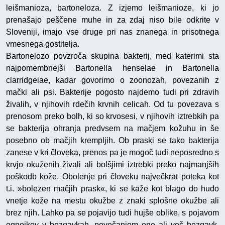
leišmanioza, bartoneloza. Z izjemo leišmanioze, ki jo
prenašajo peščene muhe in za zdaj niso bile odkrite v
Sloveniji, imajo vse druge pri nas znanega in prisotnega
vmesnega gostitelja.
Bartonelozo povzroča skupina bakterij, med katerimi sta
najpomembnejši Bartonella henselae in Bartonella
clarridgeiae, kadar govorimo o zoonozah, povezanih z
mački ali psi. Bakterije pogosto najdemo tudi pri zdravih
živalih, v njihovih rdečih krvnih celicah. Od tu povezava s
prenosom preko bolh, ki so krvosesi, v njihovih iztrebkih pa
se bakterija ohranja predvsem na mačjem kožuhu in še
posebno ob mačjih krempljih. Ob praski se tako bakterija
zanese v kri človeka, prenos pa je mogoč tudi neposredno s
krvjo okuženih živali ali bolšjimi iztrebki preko najmanjših
poškodb kože. Obolenje pri človeku največkrat poteka kot
t.i. »bolezen mačjih prask«, ki se kaže kot blago do hudo
vnetje kože na mestu okužbe z znaki splošne okužbe ali
brez njih. Lahko pa se pojavijo tudi hujše oblike, s pojavom
ognojkov v bezgavkah, povečanjem ene ali več bezgavk,