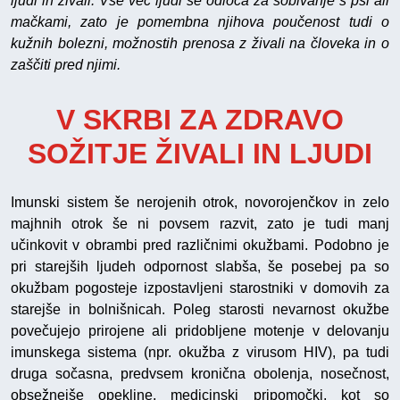
ljudi in živali. Vse več ljudi se odloča za sobivanje s psi ali
mačkami, zato je pomembna njihova poučenost tudi o
kužnih bolezni, možnostih prenosa z živali na človeka in o
zaščiti pred njimi.
V SKRBI ZA ZDRAVO
SOŽITJE ŽIVALI IN LJUDI
Imunski sistem še nerojenih otrok, novorojenčkov in zelo
majhnih otrok še ni povsem razvit, zato je tudi manj
učinkovit v obrambi pred različnimi okužbami. Podobno je
pri starejših ljudeh odpornost slabša, še posebej pa so
okužbam pogosteje izpostavljeni starostniki v domovih za
starejše in bolnišnicah. Poleg starosti nevarnost okužbe
povečujejo prirojene ali pridobljene motenje v delovanju
imunskega sistema (npr. okužba z virusom HIV), pa tudi
druga sočasna, predvsem kronična obolenja, nosečnost,
obsežnejše opekline, medicinski pripomočki, kot so