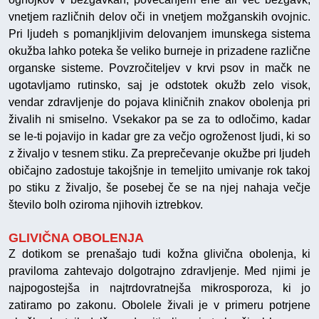
vnetjem različnih delov oči in vnetjem možganskih ovojnic.
Pri ljudeh s pomanjkljivim delovanjem imunskega sistema
okužba lahko poteka še veliko burneje in prizadene različne
organske sisteme. Povzročiteljev v krvi psov in mačk ne
ugotavljamo rutinsko, saj je odstotek okužb zelo visok,
vendar zdravljenje do pojava kliničnih znakov obolenja pri
živalih ni smiselno. Vsekakor pa se za to odločimo, kadar
se le-ti pojavijo in kadar gre za večjo ogroženost ljudi, ki so
z živaljo v tesnem stiku. Za preprečevanje okužbe pri ljudeh
običajno zadostuje takojšnje in temeljito umivanje rok takoj
po stiku z živaljo, še posebej če se na njej nahaja večje
število bolh oziroma njihovih iztrebkov.
GLIVIČNA OBOLENJA
Z dotikom se prenašajo tudi kožna glivična obolenja, ki
praviloma zahtevajo dolgotrajno zdravljenje. Med njimi je
najpogostejša in najtrdovratnejša mikrosporoza, ki jo
zatiramo po zakonu. Obolele živali je v primeru potrjene