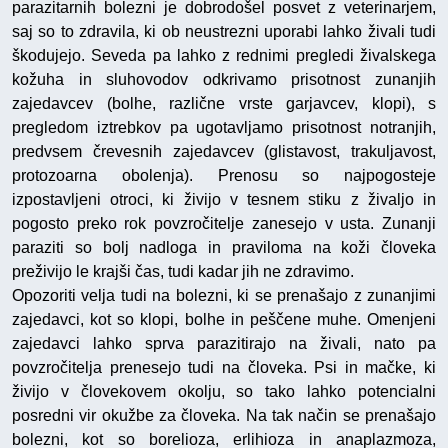
parazitarnih bolezni je dobrodošel posvet z veterinarjem,
saj so to zdravila, ki ob neustrezni uporabi lahko živali tudi
škodujejo. Seveda pa lahko z rednimi pregledi živalskega
kožuha in sluhovodov odkrivamo prisotnost zunanjih
zajedavcev (bolhe, različne vrste garjavcev, klopi), s
pregledom iztrebkov pa ugotavljamo prisotnost notranjih,
predvsem črevesnih zajedavcev (glistavost, trakuljavost,
protozoarna obolenja). Prenosu so najpogosteje
izpostavljeni otroci, ki živijo v tesnem stiku z živaljo in
pogosto preko rok povzročitelje zanesejo v usta. Zunanji
paraziti so bolj nadloga in praviloma na koži človeka
preživijo le krajši čas, tudi kadar jih ne zdravimo.
Opozoriti velja tudi na bolezni, ki se prenašajo z zunanjimi
zajedavci, kot so klopi, bolhe in peščene muhe. Omenjeni
zajedavci lahko sprva parazitirajo na živali, nato pa
povzročitelja prenesejo tudi na človeka. Psi in mačke, ki
živijo v človekovem okolju, so tako lahko potencialni
posredni vir okužbe za človeka. Na tak način se prenašajo
bolezni, kot so borelioza, erlihioza in anaplazmoza,