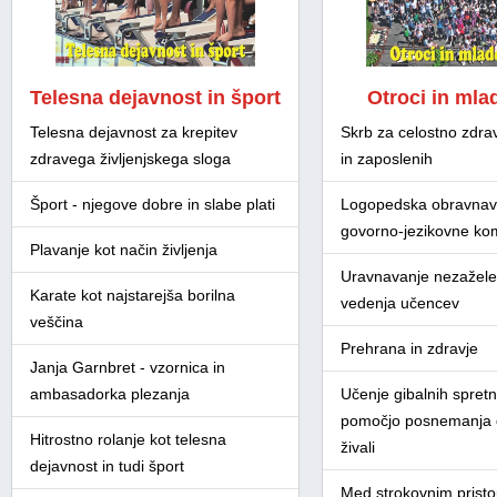
Telesna dejavnost in šport
Otroci in mla
Telesna dejavnost za krepitev
Skrb za celostno zdra
zdravega življenjskega sloga
in zaposlenih
Šport - njegove dobre in slabe plati
Logopedska obravnav
govorno-jezikovne ko
Plavanje kot način življenja
Uravnavanje nezažel
Karate kot najstarejša borilna
vedenja učencev
veščina
Prehrana in zdravje
Janja Garnbret - vzornica in
ambasadorka plezanja
Učenje gibalnih spretn
pomočjo posnemanja d
Hitrostno rolanje kot telesna
živali
dejavnost in tudi šport
Med strokovnim prist