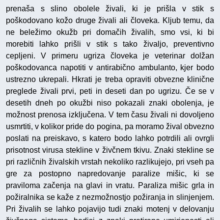
prenaša s slino obolele živali, ki je prišla v stik s
poškodovano kožo druge živali ali človeka. Kljub temu, da
ne beležimo okužb pri domačih živalih, smo vsi, ki bi
morebiti lahko prišli v stik s tako živaljo, preventivno
cepljeni. V primeru ugriza človeka je veterinar dolžan
poškodovanca napotiti v antirabično ambulanto, kjer bodo
ustrezno ukrepali. Hkrati je treba opraviti obvezne klinične
preglede živali prvi, peti in deseti dan po ugrizu. Če se v
desetih dneh po okužbi niso pokazali znaki obolenja, je
možnost prenosa izključena. V tem času živali ni dovoljeno
usmrtiti, v kolikor pride do pogina, pa moramo žival obvezno
poslati na preiskavo, s katero bodo lahko potrdili ali ovrgli
prisotnost virusa stekline v živčnem tkivu. Znaki stekline se
pri različnih živalskih vrstah nekoliko razlikujejo, pri vseh pa
gre za postopno napredovanje paralize mišic, ki se
praviloma začenja na glavi in vratu. Paraliza mišic grla in
požiralnika se kaže z nezmožnostjo požiranja in slinjenjem.
Pri živalih se lahko pojavijo tudi znaki motenj v delovanju