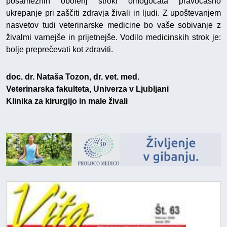
posameznih obolenj stroki omogočata pravočasno
ukrepanje pri zaščiti zdravja živali in ljudi. Z upoštevanjem
nasvetov tudi veterinarske medicine bo vaše sobivanje z
živalmi varnejše in prijetnejše. Vodilo medicinskih strok je:
bolje preprečevati kot zdraviti.
doc. dr. Nataša Tozon, dr. vet. med.
Veterinarska fakulteta, Univerza v Ljubljani
Klinika za kirurgijo in male živali