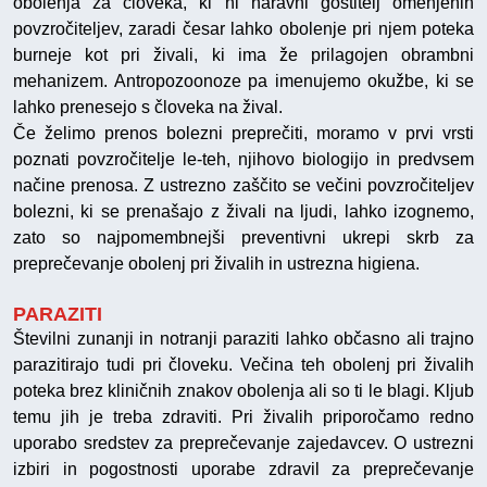
obolenja za človeka, ki ni naravni gostitelj omenjenih
povzročiteljev, zaradi česar lahko obolenje pri njem poteka
burneje kot pri živali, ki ima že prilagojen obrambni
mehanizem. Antropozoonoze pa imenujemo okužbe, ki se
lahko prenesejo s človeka na žival.
Če želimo prenos bolezni preprečiti, moramo v prvi vrsti
poznati povzročitelje le-teh, njihovo biologijo in predvsem
načine prenosa. Z ustrezno zaščito se večini povzročiteljev
bolezni, ki se prenašajo z živali na ljudi, lahko izognemo,
zato so najpomembnejši preventivni ukrepi skrb za
preprečevanje obolenj pri živalih in ustrezna higiena.
PARAZITI
Številni zunanji in notranji paraziti lahko občasno ali trajno
parazitirajo tudi pri človeku. Večina teh obolenj pri živalih
poteka brez kliničnih znakov obolenja ali so ti le blagi. Kljub
temu jih je treba zdraviti. Pri živalih priporočamo redno
uporabo sredstev za preprečevanje zajedavcev. O ustrezni
izbiri in pogostnosti uporabe zdravil za preprečevanje