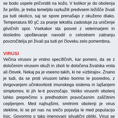
se bodo uspele pričvrstiti na kožo. V kolikor je do obolenja
že prišlo, je treba temeljito razkužiti predvsem ležišče živali
pa tudi okolico, saj se spore prenašajo z okuženo dlako.
Temperatura 60 şC za pranje tekstila zadostuje za uničenje
glivičnih spor. Vsekakor sta posvet z veterinarjem in
dosledno upoštevanje navodil o celostnem zatiranju
povzročitelja pri živali pa tudi pri človeku zelo pomembna.
VIRUSI
Večina virusov je vrstno specifičnih, kar pomeni, da se z
določenim virusom okuži in zboli le določena živalska vrsta
ali človek. Nekaj pa je vseeno takih, ki ne »izbirajo«. Znano
je tudi, da se proti virusom lahko borimo le posredno, z
dvigovanjem učinkovitosti imunskega sistema in lajšanjem
simptomov, ki jih le-ti povzročajo. Veliko virusnih obolenj
lahko preprečimo s predhodnim pravočasnim zaščitnim
cepljenjem. Med najhujšimi, smrtnimi obolenji je virus
stekline, ki se pri nas na srečo pojavlja le med populacijo
lisic. Govorimo o tako imenovani silvatični obliki. Virus se