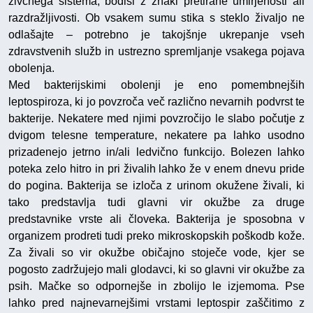
živčnega sistema, bodisi z znaki pretirane umirjenosti ali
razdražljivosti. Ob vsakem sumu stika s steklo živaljo ne
odlašajte – potrebno je takojšnje ukrepanje vseh
zdravstvenih služb in ustrezno spremljanje vsakega pojava
obolenja.
Med bakterijskimi obolenji je eno pomembnejših
leptospiroza, ki jo povzroča več različno nevarnih podvrst te
bakterije. Nekatere med njimi povzročijo le slabo počutje z
dvigom telesne temperature, nekatere pa lahko usodno
prizadenejo jetrno in/ali ledvično funkcijo. Bolezen lahko
poteka zelo hitro in pri živalih lahko že v enem dnevu pride
do pogina. Bakterija se izloča z urinom okužene živali, ki
tako predstavlja tudi glavni vir okužbe za druge
predstavnike vrste ali človeka. Bakterija je sposobna v
organizem prodreti tudi preko mikroskopskih poškodb kože.
Za živali so vir okužbe običajno stoječe vode, kjer se
pogosto zadržujejo mali glodavci, ki so glavni vir okužbe za
psih. Mačke so odpornejše in zbolijo le izjemoma. Pse
lahko pred najnevarnejšimi vrstami leptospir zaščitimo z