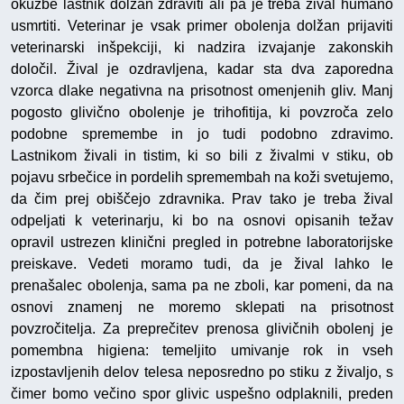
okužbe lastnik dolžan zdraviti ali pa je treba žival humano
usmrtiti. Veterinar je vsak primer obolenja dolžan prijaviti
veterinarski inšpekciji, ki nadzira izvajanje zakonskih
določil. Žival je ozdravljena, kadar sta dva zaporedna
vzorca dlake negativna na prisotnost omenjenih gliv. Manj
pogosto glivično obolenje je trihofitija, ki povzroča zelo
podobne spremembe in jo tudi podobno zdravimo.
Lastnikom živali in tistim, ki so bili z živalmi v stiku, ob
pojavu srbečice in pordelih spremembah na koži svetujemo,
da čim prej obiščejo zdravnika. Prav tako je treba žival
odpeljati k veterinarju, ki bo na osnovi opisanih težav
opravil ustrezen klinični pregled in potrebne laboratorijske
preiskave. Vedeti moramo tudi, da je žival lahko le
prenašalec obolenja, sama pa ne zboli, kar pomeni, da na
osnovi znamenj ne moremo sklepati na prisotnost
povzročitelja. Za preprečitev prenosa glivičnih obolenj je
pomembna higiena: temeljito umivanje rok in vseh
izpostavljenih delov telesa neposredno po stiku z živaljo, s
čimer bomo večino spor glivic uspešno odplaknili, preden