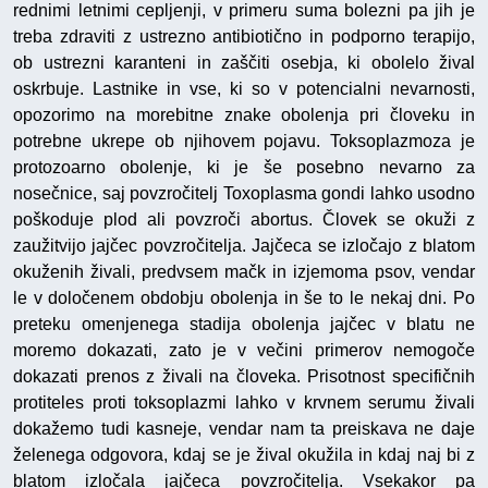
rednimi letnimi cepljenji, v primeru suma bolezni pa jih je
treba zdraviti z ustrezno antibiotično in podporno terapijo,
ob ustrezni karanteni in zaščiti osebja, ki obolelo žival
oskrbuje. Lastnike in vse, ki so v potencialni nevarnosti,
opozorimo na morebitne znake obolenja pri človeku in
potrebne ukrepe ob njihovem pojavu. Toksoplazmoza je
protozoarno obolenje, ki je še posebno nevarno za
nosečnice, saj povzročitelj Toxoplasma gondi lahko usodno
poškoduje plod ali povzroči abortus. Človek se okuži z
zaužitvijo jajčec povzročitelja. Jajčeca se izločajo z blatom
okuženih živali, predvsem mačk in izjemoma psov, vendar
le v določenem obdobju obolenja in še to le nekaj dni. Po
preteku omenjenega stadija obolenja jajčec v blatu ne
moremo dokazati, zato je v večini primerov nemogoče
dokazati prenos z živali na človeka. Prisotnost specifičnih
protiteles proti toksoplazmi lahko v krvnem serumu živali
dokažemo tudi kasneje, vendar nam ta preiskava ne daje
želenega odgovora, kdaj se je žival okužila in kdaj naj bi z
blatom izločala jajčeca povzročitelja. Vsekakor pa