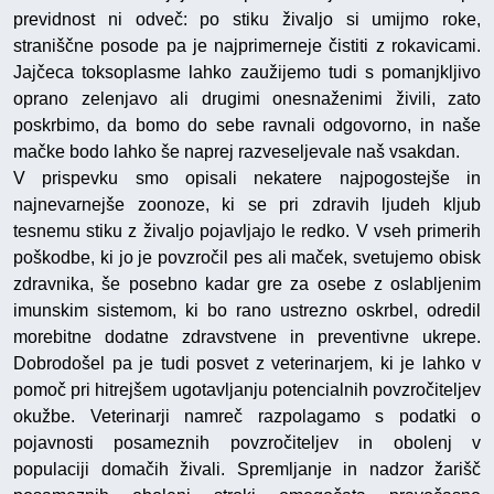
previdnost ni odveč: po stiku živaljo si umijmo roke,
straniščne posode pa je najprimerneje čistiti z rokavicami.
Jajčeca toksoplasme lahko zaužijemo tudi s pomanjkljivo
oprano zelenjavo ali drugimi onesnaženimi živili, zato
poskrbimo, da bomo do sebe ravnali odgovorno, in naše
mačke bodo lahko še naprej razveseljevale naš vsakdan.
V prispevku smo opisali nekatere najpogostejše in
najnevarnejše zoonoze, ki se pri zdravih ljudeh kljub
tesnemu stiku z živaljo pojavljajo le redko. V vseh primerih
poškodbe, ki jo je povzročil pes ali maček, svetujemo obisk
zdravnika, še posebno kadar gre za osebe z oslabljenim
imunskim sistemom, ki bo rano ustrezno oskrbel, odredil
morebitne dodatne zdravstvene in preventivne ukrepe.
Dobrodošel pa je tudi posvet z veterinarjem, ki je lahko v
pomoč pri hitrejšem ugotavljanju potencialnih povzročiteljev
okužbe. Veterinarji namreč razpolagamo s podatki o
pojavnosti posameznih povzročiteljev in obolenj v
populaciji domačih živali. Spremljanje in nadzor žarišč