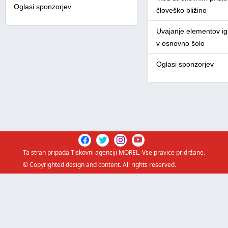
Oglasi sponzorjev
človeško bližino
Uvajanje elementov igr
v osnovno šolo
Oglasi sponzorjev
Ta stran pripada
Tiskovni agenciji MOREL
. Vse pravice pridržane.
© Copyrighted design and content. All rights reserved.