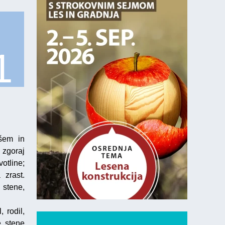
1
ošem in
 zgoraj
otline;
 zrast.
 stene,
 rodil,
e stene