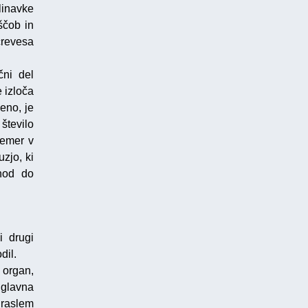
linavke
ščob in
črevesa
čni del
 izloča
eno, je
število
čemer v
zjo, ki
ehod do
i drugi
dil.
 organ,
a glavna
draslem