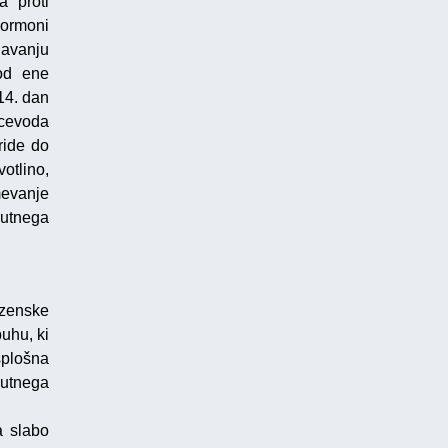
a proti
hormoni
navanju
 od ene
14. dan
jcevoda
ride do
otlino,
mevanje
utnega
zenske
uhu, ki
splošna
kutnega
a slabo