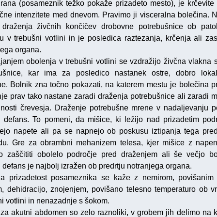
zirana (posameznik težko pokaže prizadeto mesto), je krčevite
lične intenzitete med dnevom. Pravimo ji visceralna bolečina. 
 draženja živčnih končičev drobovne potrebušnice ob pat
u v trebušni votlini in je posledica raztezanja, krčenja ali za
jega organa.
ajanjem obolenja v trebušni votlini se vzdražijo živčna vlakna 
ušnice, kar ima za posledico nastanek ostre, dobro lokal
ne. Bolnik zna točno pokazati, na katerem mestu je bolečina pr
je prav tako nastane zaradi draženja potrebušnice ali zaradi m
nosti črevesja. Draženje potrebušne mrene v nadaljevanju p
i defans. To pomeni, da mišice, ki ležijo nad prizadetim pod
ejo napete ali pa se napnejo ob poskusu iztipanja tega pre
du. Gre za obrambni mehanizem telesa, kjer mišice z nape
o zaščititi obolelo področje pred draženjem ali še večjo bo
 defans je najbolj izražen ob predrtju notranjega organa.
a prizadetost posameznika se kaže z nemirom, povišanim
m, dehidracijo, znojenjem, povišano telesno temperaturo ob vn
ni votlini in nenazadnje s šokom.
 za akutni abdomen so zelo raznoliki, v grobem jih delimo na k