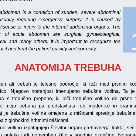
abdomen is a condition of sudden, severe abdominal
usually requiring emergency surgery. It is caused by
disease or injury to the internal abdominal organs. The
s of acute abdomen are surgical, gynaecological,
ical and many others. It is important to recognize the
f it and treat the patient quickly and correctly.
ANATOMIJA TREBUHA
n ali trebuh je telesno področje, ki leži med prsnim k
co. Njegovo notranjost imenujemo trebušna votlina. Ta je
a s trebušno prepono, ki loči trebušno votlino od prsne v
o mejo trebuha pa predstavljata rob medenice in sramna
j je trebušna votlina omejena z mišicami sprednje trebušne
pa z globokimi hrbtnimi mišicami.
o votlino izpolnjujejo številni organi prebavnega trakta, sečil,
o poteka tudi pomembno žilje v spodnje okončine. Notranj