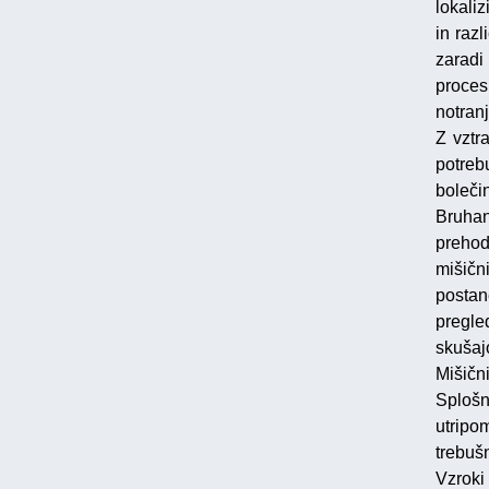
lokali
in raz
zaradi
proces
notran
Z vztr
potreb
boleči
Bruhan
prehod
mišičn
postan
pregle
skušaj
Mišični
Splošn
utripo
trebuš
Vzroki