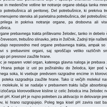
ne in medenične votline ter notranje organe obdaja tanka mrena
o potrebušnica ali peritonej. Del potrebušnice, ki prekriva t
 imenujemo stenska ali parietalna potrebušnica, del potrebušnice
prilega in pokriva notranje organe, pa drobovna ali vis
ušnica.
gane prebavnega trakta prištevamo želodec, tanko in debelo 
črevesom, trebušno slinavko, jetra in žolčnik. Zadnji trije naštet
dajo neposredno med organe prebavnega trakta, ampak so 
vi s prebavnimi organi, saj sproščajo veliko različnih sn
jo pri presnovi zaužite hrane.
c je neparen votel organ, katerega glavna naloga je prebava 
 Hrana potuje iz ust po požiralniku do želodca, kjer pod 
nega soka, ki vsebuje predvsem razgradne encime in klorov
o, poteka razgradnja zaužite hrane. Tako iz večjih molekul na
 molekule, ki se nadalje v prebavnem traktu lažje absorbirajo
 izločanja klorovodikove kisline iz celic želodca ima želodec n
sel pH. Kisel pH je nujno potreben za aktivacijo in delovanje pr
v, ki hrano razgrajujejo. Poleg tega kisel pH zavira rast bak