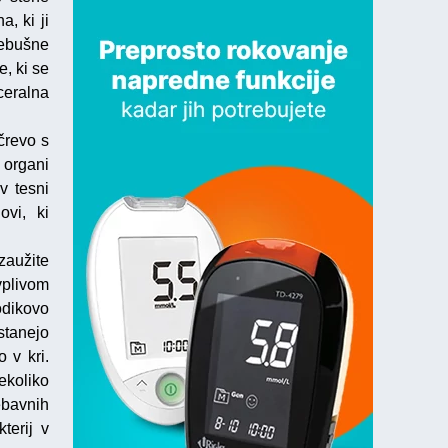
, ki ji
rebušne
, ki se
ceralna
črevo s
i organi
v tesni
ovi, ki
zaužite
vplivom
odikovo
stanejo
 v kri.
ekoliko
ebavnih
terij v