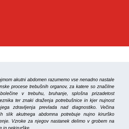
ojmom akutni abdomen razumemo vse nenadno nastale
nske procese trebušnih organov, za katere so značilne
bolečine v trebuhu, bruhanje, splošna prizadetost
znika ter znaki draženja potrebušnice in kjer nujnost
njega zdravljenja prevlada nad diagnostiko. Večina
nih slik akutnega abdomna potrebuje nujno kirurško
jenje. Vzroke za njegov nastanek delimo v grobem na
e in nekirurške.