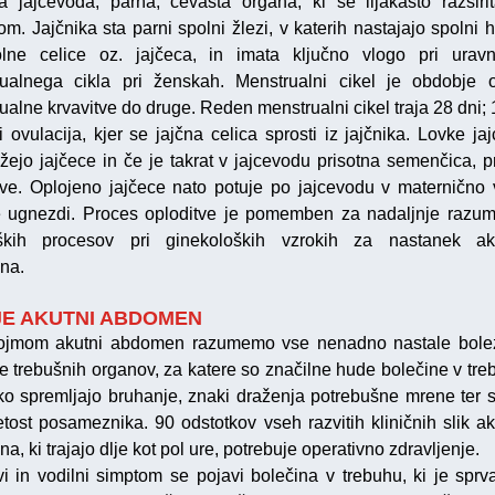
ta jajcevoda, parna, cevasta organa, ki se lijakasto razširit
om. Jajčnika sta parni spolni žlezi, v katerih nastajajo spolni 
lne celice oz. jajčeca, in imata ključno vlogo pri urav
ualnega cikla pri ženskah. Menstrualni cikel je obdobje
ualne krvavitve do druge. Reden menstrualni cikel traja 28 dni; 
i ovulacija, kjer se jajčna celica sprosti iz jajčnika. Lovke ja
ežejo jajčece in če je takrat v jajcevodu prisotna semenčica, p
tve. Oplojeno jajčece nato potuje po jajcevodu v maternično v
e ugnezdi. Proces oploditve je pomemben za nadaljnje razu
oških procesov pri ginekoloških vzrokih za nastanek ak
na.
JE AKUTNI ABDOMEN
ojmom akutni abdomen razumemo vse nenadno nastale bole
e trebušnih organov, za katere so značilne hude bolečine v treb
hko spremljajo bruhanje, znaki draženja potrebušne mrene ter 
etost posameznika. 90 odstotkov vseh razvitih kliničnih slik a
, ki trajajo dlje kot pol ure, potrebuje operativno zdravljenje.
vi in vodilni simptom se pojavi bolečina v trebuhu, ki je sprv