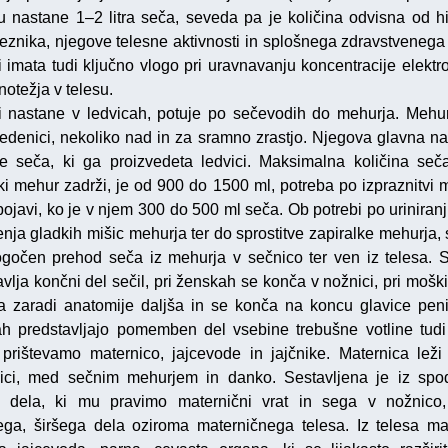
u nastane 1–2 litra seča, seveda pa je količina odvisna od hi
znika, njegove telesne aktivnosti in splošnega zdravstvenega 
 imata tudi ključno vlogo pri uravnavanju koncentracije elektrol
notežja v telesu.
i nastane v ledvicah, potuje po sečevodih do mehurja. Mehur
edenici, nekoliko nad in za sramno zrastjo. Njegova glavna na
je seča, ki ga proizvedeta ledvici. Maksimalna količina seča
ki mehur zadrži, je od 900 do 1500 ml, potreba po izpraznitvi 
pojavi, ko je v njem 300 do 500 ml seča. Ob potrebi po uriniranj
enja gladkih mišic mehurja ter do sprostitve zapiralke mehurja, 
gočen prehod seča iz mehurja v sečnico ter ven iz telesa. 
vlja končni del sečil, pri ženskah se konča v nožnici, pri moški
a zaradi anatomije daljša in se konča na koncu glavice peni
h predstavljajo pomemben del vsebine trebušne votline tudi 
prištevamo maternico, jajcevode in jajčnike. Maternica leži
ci, med sečnim mehurjem in danko. Sestavljena je iz spo
 dela, ki mu pravimo maternični vrat in sega v nožnico,
ega, širšega dela oziroma materničnega telesa. Iz telesa ma