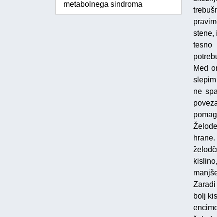
metabolnega sindroma
trebuš
pravim
stene,
tesno 
potreb
Med or
slepim 
ne spa
poveza
pomaga
Želode
hrane.
želodč
kislin
manjše
Zaradi
bolj ki
encimo