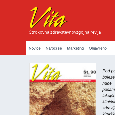
Strokovna zdravstevnovzgojna revija
Novice
Naroči se
Marketing
Objavljeno
Pod p
boleze
hude 
posame
takojš
klinič
zdravl
kiruršk