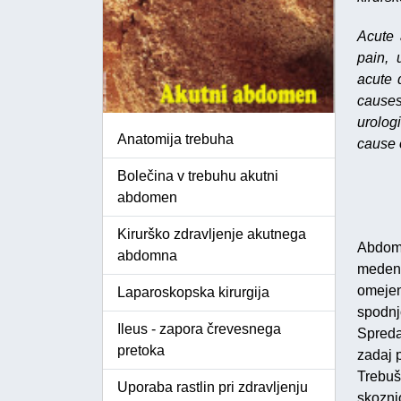
Acute 
pain, 
acute 
cause
urolog
Anatomija trebuha
cause o
Bolečina v trebuhu akutni
abdomen
Kirurško zdravljenje akutnega
Abdome
abdomna
medeni
omejen
Laparoskopska kirurgija
spodnj
Ileus - zapora črevesnega
Spreda
pretoka
zadaj 
Trebušn
Uporaba rastlin pri zdravljenju
skoznj