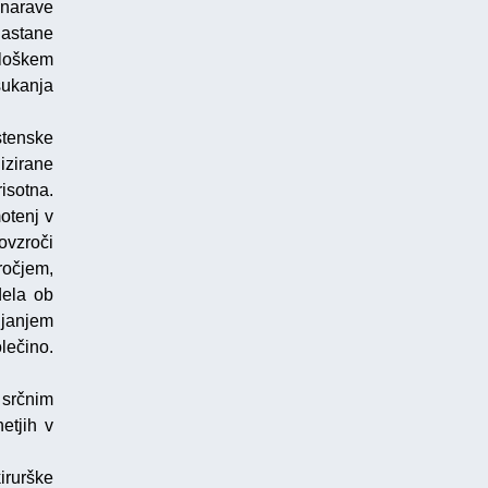
 narave
Nastane
ološkem
sukanja
stenske
izirane
isotna.
otenj v
ovzroči
ročjem,
dela ob
njanjem
lečino.
 srčnim
etjih v
irurške