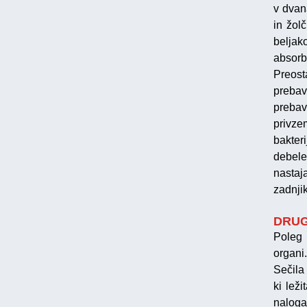
v dvan
in žol
beljak
absorbi
Preost
prebav
prebav
privze
bakteri
debele
nastaj
zadnji
DRUG
Poleg 
organi
Sečila
ki leži
naloga