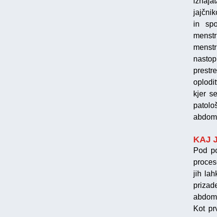
izhaja
jajčnik
in spo
menstr
menstr
nastop
prestr
oplodi
kjer s
patol
abdom
KAJ 
Pod p
proces
jih la
prizad
abdomna
Kot pr