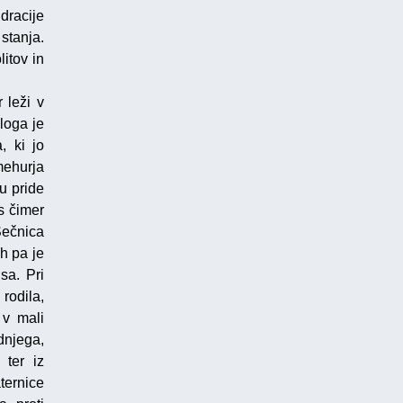
dracije
stanja.
itov in
 leži v
loga je
, ki jo
mehurja
u pride
s čimer
Sečnica
h pa je
sa. Pri
rodila,
 v mali
dnjega,
 ter iz
ternice