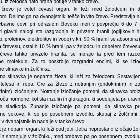
u. Iz želodca nato hrana potuje v tanko črevo.
 črevo je votel cevast organ, ki leži med želodcem in d
m. Delimo ga na dvanajstnik, tešče in vito črevo. Predstavlja na
ebavne cevi, pri odraslem človeku meri v povprečju 6 do 7 
i glavni nalogi sta razgradnja in privzem hranil (ogljikovih hi
 proteinov, elektrolitov in vode) v kri. 90 % hranil se absorbira
 črevesu, ostalih 10 % hranil pa v želodcu in debelem črevesu
črevo lahko privzelo hranila, se morajo ta pred tem razce
e molekule. Za to poskrbijo razgradni encimi, ki se izlo
e slinavke in žolčnika.
na slinavka je neparna žleza, ki leži za želodcem. Sestavljen
 telesa in repa. Gre za žlezo z notranjim (endokrinim) in z
rinim) izločanjem. Notranje izločanje pomeni, da slinavka proiz
zloča hormone, kot sta inzulin in glukagon, ki sodelujeta pri ura
a sladkorja. Zunanje izločanje pa pomeni, da slinavka pr
ne sokove, ki se po posebnem izvodilu, skupaj z žolčnimi 
o v dvanajstnik in nadalje v tanko črevo.
 je neparni organ, ki leži pod jetri. Jetra neprestano izločajo žol
 in shranjuje v žolčniku, med prebavo pa po posebnem izvodilu