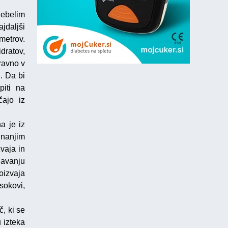
ebelim
jdaljši
metrov.
dratov,
 ravno v
. Da bi
piti na
čajo iz
a je iz
unanjim
vaja in
vnavanju
oizvaja
sokovi,
č, ki se
 izteka