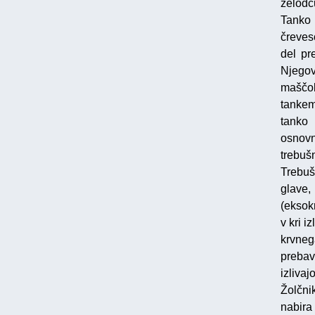
želodc
Tanko
čreveso
del pr
Njegov
maščob,
tankem
tanko 
osnovn
trebušn
Trebuš
glave,
(eksok
v kri i
krvneg
prebav
izlivaj
Žolčnik
nabira