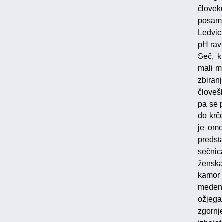
človek
posame
Ledvici
pH rav
Seč, k
mali m
zbiran
človeš
pa se 
do krč
je omo
predsta
sečnic
ženska
kamor 
medeni
ožjega
zgornj