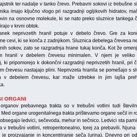
ajstnik ter nadalje v tanko črevo. Prebavni sokovi iz trebušne s
čnika imajo ključno vlogo pri razgradnji ogljikovih hidratov, ma
ovin na osnovne molekule, ki se nato preko sluznice tankega 
rajo v krvni obtok.
anek neprivzetih hranil potuje v debelo črevo. Gre za kon
ne cevi, ki se konča z zadnjikom. Sluznica debelega črevesa ne
nih sokov, zato se razgradnja hrane tukaj konča. Kot že omenj
m hranil v debelem črevesu minimalen. V njem je veliko 
j, ki pripomorejo k dokončni razgradnji neprivzetih hranil, pri 
m črevesu nastajajo plini. Neprivzeta hranila se pomešajo s slu
a v debelem črevesu, kar maže iztrebke in jim lajša pr
ka.
I ORGANI
organov prebavnega trakta so v trebušni votlini tudi številn
. Med organe urogenitalnega trakta prištevamo organe sečil in ro
 obsegajo ledvici, sečevoda, mehur in sečnico. Ledvici sta parni
ta v trebušni votlini, retroperitonealno, torej za prebavili. Njun
 je proizvajanje in koncentriranje seča (urina). Dnevno pri o