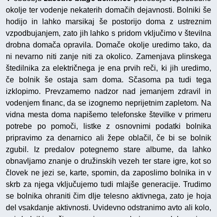
okolje ter vodenje nekaterih domačih dejavnosti. Bolniki še
hodijo in lahko marsikaj še postorijo doma z ustreznim
vzpodbujanjem, zato jih lahko s pridom vključimo v številna
drobna domača opravila. Domače okolje uredimo tako, da
ni nevarno niti zanje niti za okolico. Zamenjava plinskega
štedilnika za električnega je ena prvih reči, ki jih uredimo,
če bolnik še ostaja sam doma. Sčasoma pa tudi tega
izklopimo. Prevzamemo nadzor nad jemanjem zdravil in
vodenjem financ, da se izognemo neprijetnim zapletom. Na
vidna mesta doma napišemo telefonske številke v primeru
potrebe po pomoči, listke z osnovnimi podatki bolnika
pripravimo za denarnico ali žepe oblačil, če bi se bolnik
zgubil. Iz predalov potegnemo stare albume, da lahko
obnavljamo znanje o družinskih vezeh ter stare igre, kot so
človek ne jezi se, karte, spomin, da zaposlimo bolnika in v
skrb za njega vključujemo tudi mlajše generacije. Trudimo
se bolnika ohraniti čim dlje telesno aktivnega, zato je hoja
del vsakdanje aktivnosti. Uvidevno odstranimo avto ali kolo,