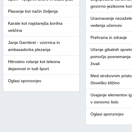
govorno-jezikovne ko
Plavanje kot način življenja
Uravnavanje nezažel
Karate kot najstarejša borilna
vedenja učencev
veščina
Prehrana in zdravje
Janja Garnbret - vzornica in
ambasadorka plezanja
Učenje gibalnih spretn
pomočjo posnemanja d
Hitrostno rolanje kot telesna
živali
dejavnost in tudi šport
Med strokovnim prist
Oglasi sponzorjev
človeško bližino
Uvajanje elementov igr
v osnovno šolo
Oglasi sponzorjev