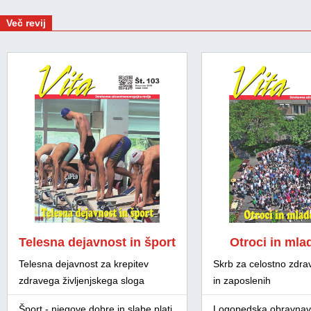
Več revij
Telesna dejavnost in šport
Otroci in mla
Telesna dejavnost za krepitev
Skrb za celostno zdra
zdravega življenjskega sloga
in zaposlenih
Šport - njegove dobre in slabe plati
Logopedska obravnav