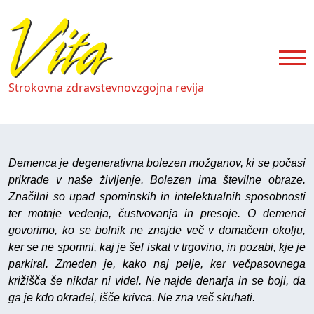
Strokovna zdravstevnovzgojna revija
Demenca je degenerativna bolezen možganov, ki se počasi
prikrade v naše življenje. Bolezen ima številne obraze.
Značilni so upad spominskih in intelektualnih sposobnosti
ter motnje vedenja, čustvovanja in presoje. O demenci
govorimo, ko se bolnik ne znajde več v domačem okolju,
ker se ne spomni, kaj je šel iskat v trgovino, in pozabi, kje je
parkiral. Zmeden je, kako naj pelje, ker večpasovnega
križišča še nikdar ni videl. Ne najde denarja in se boji, da
ga je kdo okradel, išče krivca. Ne zna več skuhati.