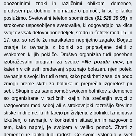
opozorilnimi znaki in različnimi oblikami demence,
predvsem pa dobimo informacije o pomoči, ki se je lahko
poslužimo. Svetovalni telefon spominčice (
01 528 39 95
) in
strokovno usposobljene svetovalke, ki odgovarjajo na klice
svojcev vsak delovni ponedeljek, sredo in četrtek med 15. in
17. uro, so rešile že marsikatero neprijetno zagato. Bogato
znanje iz ravnanja z bolniki so pripravljene deliti z
vsakomer, ki jih pokliče. Društvo organizira tudi poseben
izobraževalni program za svojce
»Ne pozabi me«
, pri
katerih v ciklusih predavanj spoznajo bolezen, njen potek,
ravnanje s svojci in tudi o tem, kako poskrbeti zase, da bodo
zmogli breme skrbi za bolnika in preprečili izgorelost pri
sebi. Skupine za samopomoč svojcem bolnikov z demenco
so organizirane v različnih krajih. Na srečanjih svojci z
razgovorom med seboj ali s strokovnjaki razrešijo številne
stiske in dileme, ki jih tarejo pri življenju z bolniki. Izmenjava
izkušenj o ravnanju v konkretnih situacijah in razgovor o
tem, kako naprej, je svojcem v veliko pomoč. Živeti z
demenco je lahko tudi radost. Če svojci vstopajo v svet