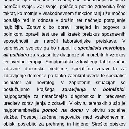
poročali svojci. Žal svojci poiščejo pot do zdravnika šele
takrat, ko motnje v vsakodnevnem funkcioniranju že močno
porušijo red in odnose v družini ter načnejo potrpljenje
najbližjih. Zdravnik bo opravil pregled in pogovor z
bolnikom, opravil test ure ali kratek preizkus spoznavnih
sposobnosti ter naročil laboratorijske preiskave. V
spremstvu svojcev ga bo napotil k
specialistu nevrologu
ali psihiatru
za razjasnitev diagnoze ali morebitnih vzrokov
ter uvedbo terapije. Simptomatsko zdravljenje lahko začne
zdravnik družinske medicine, specifična zdravi la za
zdravljenje demence pa lahko zaenkrat uvede le specialist
psihiater ali nevrolog. V zapletenih situacijah se
poslužujemo krajšega
zdravljenja v bolnišnici
,
najpogosteje za natančnejšo diagnostiko in predvsem
ureditev zdrav ljenja z zdravili. V okviru terenskih služb je
najpomembnejša
pomoč na domu
v okviru socialne
službe. Posebej izučene negovalke med vsakodnevnimi
obiski poskrbijo za prehrano in higieno. Stroške obiskov