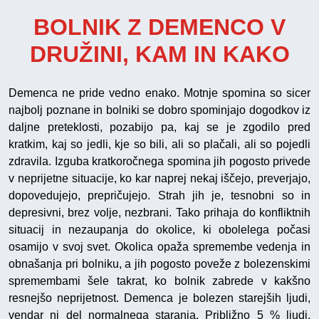
BOLNIK Z DEMENCO V
DRUŽINI, KAM IN KAKO
Demenca ne pride vedno enako. Motnje spomina so sicer
najbolj poznane in bolniki se dobro spominjajo dogodkov iz
daljne preteklosti, pozabijo pa, kaj se je zgodilo pred
kratkim, kaj so jedli, kje so bili, ali so plačali, ali so pojedli
zdravila. Izguba kratkoročnega spomina jih pogosto privede
v neprijetne situacije, ko kar naprej nekaj iščejo, preverjajo,
dopovedujejo, prepričujejo. Strah jih je, tesnobni so in
depresivni, brez volje, nezbrani. Tako prihaja do konfliktnih
situacij in nezaupanja do okolice, ki obolelega počasi
osamijo v svoj svet. Okolica opaža spremembe vedenja in
obnašanja pri bolniku, a jih pogosto poveže z bolezenskimi
spremembami šele takrat, ko bolnik zabrede v kakšno
resnejšo neprijetnost. Demenca je bolezen starejših ljudi,
vendar ni del normalnega staranja. Približno 5 % ljudi,