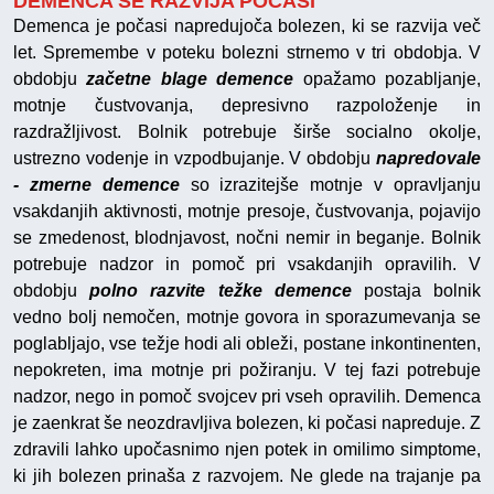
DEMENCA SE RAZVIJA POČASI
Demenca je počasi napredujoča bolezen, ki se razvija več
let. Spremembe v poteku bolezni strnemo v tri obdobja. V
obdobju
začetne blage demence
opažamo pozabljanje,
motnje čustvovanja, depresivno razpoloženje in
razdražljivost. Bolnik potrebuje širše socialno okolje,
ustrezno vodenje in vzpodbujanje. V obdobju
napredovale
- zmerne demence
so izrazitejše motnje v opravljanju
vsakdanjih aktivnosti, motnje presoje, čustvovanja, pojavijo
se zmedenost, blodnjavost, nočni nemir in beganje. Bolnik
potrebuje nadzor in pomoč pri vsakdanjih opravilih. V
obdobju
polno razvite težke demence
postaja bolnik
vedno bolj nemočen, motnje govora in sporazumevanja se
poglabljajo, vse težje hodi ali obleži, postane inkontinenten,
nepokreten, ima motnje pri požiranju. V tej fazi potrebuje
nadzor, nego in pomoč svojcev pri vseh opravilih. Demenca
je zaenkrat še neozdravljiva bolezen, ki počasi napreduje. Z
zdravili lahko upočasnimo njen potek in omilimo simptome,
ki jih bolezen prinaša z razvojem. Ne glede na trajanje pa