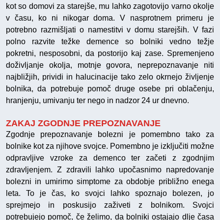
kot so domovi za starejše, mu lahko zagotovijo varno okolje
v času, ko ni nikogar doma. V nasprotnem primeru je
potrebno razmišljati o namestitvi v domu starejših. V fazi
polno razvite težke demence so bolniki vedno težje
pokretni, nesposobni, da postorijo kaj zase. Spremenjeno
doživljanje okolja, motnje govora, neprepoznavanje niti
najbližjih, prividi in halucinacije tako zelo okrnejo življenje
bolnika, da potrebuje pomoč druge osebe pri oblačenju,
hranjenju, umivanju ter nego in nadzor 24 ur dnevno.
ZAKAJ ZGODNJE PREPOZNAVANJE
Zgodnje prepoznavanje bolezni je pomembno tako za
bolnike kot za njihove svojce. Pomembno je izključiti možne
odpravljive vzroke za demenco ter začeti z zgodnjim
zdravljenjem. Z zdravili lahko upočasnimo napredovanje
bolezni in umirimo simptome za obdobje približno enega
leta. To je čas, ko svojci lahko spoznajo bolezen, jo
sprejmejo in poskusijo zaživeti z bolnikom. Svojci
potrebujejo pomoč, če želimo, da bolniki ostajajo dlje časa