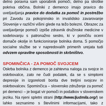
delno poravna sam uporabnik pomoči, delno pa stroške
pokriva občina. Bolniki z demenco imajo pravico do
uveljavljanja
pravice do dodatka za pomoč in postrežbo
pri Zavodu za pokojninsko in invalidsko zavarovanje
Slovenije v različni višini glede na težo bolezni. Obrazec za
uveljavljenje pomoči izpiše zdravnik družinske medicine v
sodelovanju s patronažno sestro, ki v poročilu oceni
domače okolje in funkcioniranje bolnika doma. S pomočjo
socialne službe se v napredovalih primerih urejata tudi
odvzem opravilne sposobnosti in skrbništvo.
SPOMINČICA - ZA POMOČ SVOJCEM
Oskrba bolnika z demenco je zahtevna naloga za svojce in
oskrbovalce, zato ne čudi podatek, da se s simptomi
depresije in izgorelosti borita dve tretjini svojcev in
oskrbovalcev. Spominčica – slovensko združenje za pomoč
pri demenci – je bogat vir pomoči in podatkov v slovenskem
jeziku. Na njeni spletni strani (
http://www.ljudmila.org/
) se
lahko seznanimo s številnimi informacijami, tako z