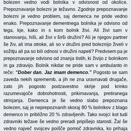
bolezen vedno vodi bolnika v odvisnost od okolice.
Prepoznavanje bolezni je težavno. Zgodnje prepoznavanje
bolezni je vedno problem, saj demenca ne pride vedno
enako. Prepoznavanje dementnega bolnika je odvisno od
tega, kje, kako in s kom bolnik živi. Ali živi sam v
stanovanju, hiši, ali živi v širši družini? Ali je njegov partner
še živ, ali ima otroke, ali so v družini pred boleznijo živeli v
sožitju ali pa so bili odnosi v družini napeti? Predvsem pa je
prepoznavanje odvisno od znanja tistih, ki živijo z bolnikom
in ga zdravijo. Bolnik nikdar ne pride sam v ambulanto in
reče:
“Dober dan. Jaz imam demenco.”
Pogosto se sam
zaveda nekih sprememb, a jih ne zna uravnavati drugače,
zato jih pogosto podzavestno skrije pod krinko
razumevajoče dobrohotnosti, prikimavanja, pretiranega
strinjanja. Demenca je še vedno slabo prepoznana
bolezen, saj je neprepoznanih skoraj 80 % bolnikov z blago
demenco in približno 20 % zdravljenih. Tako svojci kot tudi
zdravniki težave še vedno preradi pripišejo starosti. Žal še
vedno največ svojcev poišče pomoč zdravnika, ko prihaja