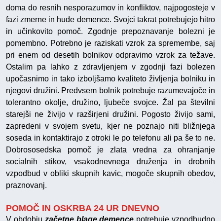
doma do resnih nesporazumov in konfliktov, najpogosteje v
fazi zmerne in hude demence. Svojci takrat potrebujejo hitro
in učinkovito pomoč. Zgodnje prepoznavanje bolezni je
pomembno. Potrebno je raziskati vzrok za spremembe, saj
pri enem od desetih bolnikov odpravimo vzrok za težave.
Ostalim pa lahko z zdravljenjem v zgodnji fazi bolezen
upočasnimo in tako izboljšamo kvaliteto življenja bolniku in
njegovi družini. Predvsem bolnik potrebuje razumevajoče in
tolerantno okolje, družino, ljubeče svojce. Žal pa številni
starejši ne živijo v razširjeni družini. Pogosto živijo sami,
zapredeni v svojem svetu, kjer ne poznajo niti bližnjega
soseda in kontaktirajo z otroki le po telefonu ali pa še to ne.
Dobrososedska pomoč je zlata vredna za ohranjanje
socialnih stikov, vsakodnevnega druženja in drobnih
vzpodbud v obliki skupnih kavic, mogoče skupnih obedov,
praznovanj.
POMOČ IN OSKRBA 24 UR DNEVNO
V obdobju
začetne blage demence
potrebuje vzpodbudno