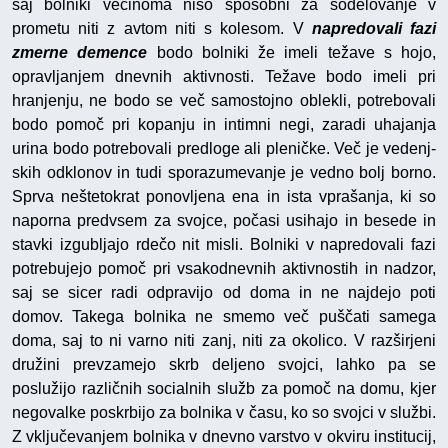
saj bolniki večinoma niso sposobni za sodelovanje v
prometu niti z avtom niti s kolesom. V
napredovali fazi
zmerne demence
bodo bolniki že imeli težave s hojo,
opravljanjem dnevnih aktivnosti. Težave bodo imeli pri
hranjenju, ne bodo se več samostojno oblekli, potrebovali
bodo pomoč pri kopanju in intimni negi, zaradi uhajanja
urina bodo potrebovali predloge ali pleničke. Več je vedenj-
skih odklonov in tudi sporazumevanje je vedno bolj borno.
Sprva neštetokrat ponovljena ena in ista vprašanja, ki so
naporna predvsem za svojce, počasi usihajo in besede in
stavki izgubljajo rdečo nit misli. Bolniki v napredovali fazi
potrebujejo pomoč pri vsakodnevnih aktivnostih in nadzor,
saj se sicer radi odpravijo od doma in ne najdejo poti
domov. Takega bolnika ne smemo več puščati samega
doma, saj to ni varno niti zanj, niti za okolico. V razširjeni
družini prevzamejo skrb deljeno svojci, lahko pa se
poslužijo različnih socialnih služb za pomoč na domu, kjer
negovalke poskrbijo za bolnika v času, ko so svojci v službi.
Z vključevanjem bolnika v dnevno varstvo v okviru institucij,