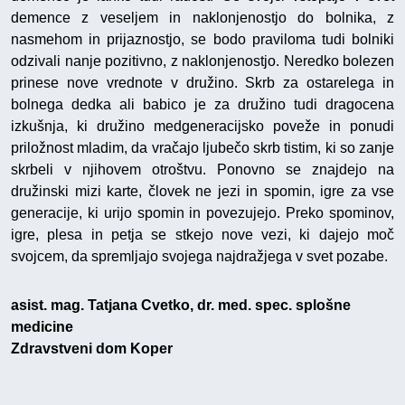
demence z veseljem in naklonjenostjo do bolnika, z
nasmehom in prijaznostjo, se bodo praviloma tudi bolniki
odzivali nanje pozitivno, z naklonjenostjo. Neredko bolezen
prinese nove vrednote v družino. Skrb za ostarelega in
bolnega dedka ali babico je za družino tudi dragocena
izkušnja, ki družino medgeneracijsko poveže in ponudi
priložnost mladim, da vračajo ljubečo skrb tistim, ki so zanje
skrbeli v njihovem otroštvu. Ponovno se znajdejo na
družinski mizi karte, človek ne jezi in spomin, igre za vse
generacije, ki urijo spomin in povezujejo. Preko spominov,
igre, plesa in petja se stkejo nove vezi, ki dajejo moč
svojcem, da spremljajo svojega najdražjega v svet pozabe.
asist. mag. Tatjana Cvetko, dr. med. spec. splošne
medicine
Zdravstveni dom Koper