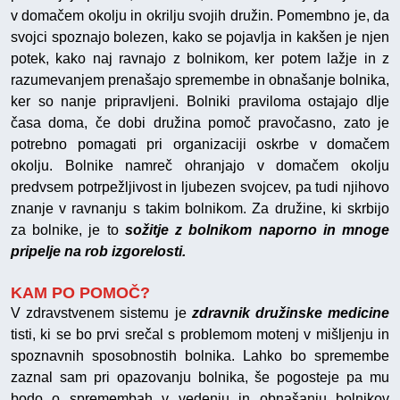
v domačem okolju in okrilju svojih družin. Pomembno je, da
svojci spoznajo bolezen, kako se pojavlja in kakšen je njen
potek, kako naj ravnajo z bolnikom, ker potem lažje in z
razumevanjem prenašajo spremembe in obnašanje bolnika,
ker so nanje pripravljeni. Bolniki praviloma ostajajo dlje
časa doma, če dobi družina pomoč pravočasno, zato je
potrebno pomagati pri organizaciji oskrbe v domačem
okolju. Bolnike namreč ohranjajo v domačem okolju
predvsem potrpežljivost in ljubezen svojcev, pa tudi njihovo
znanje v ravnanju s takim bolnikom. Za družine, ki skrbijo
za bolnike, je to
sožitje z bolnikom naporno in mnoge
pripelje na rob izgorelosti.
KAM PO POMOČ?
V zdravstvenem sistemu je
zdravnik družinske medicine
tisti, ki se bo prvi srečal s problemom motenj v mišljenju in
spoznavnih sposobnostih bolnika. Lahko bo spremembe
zaznal sam pri opazovanju bolnika, še pogosteje pa mu
bodo o spremembah v vedenju in obnašanju bolnikov