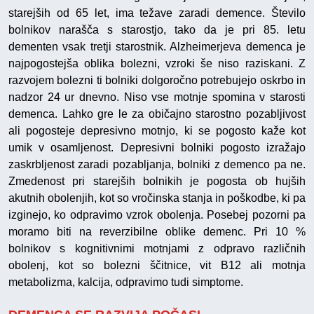
starejših od 65 let, ima težave zaradi demence. Število
bolnikov narašča s starostjo, tako da je pri 85. letu
dementen vsak tretji starostnik. Alzheimerjeva demenca je
najpogostejša oblika bolezni, vzroki še niso raziskani. Z
razvojem bolezni ti bolniki dolgoročno potrebujejo oskrbo in
nadzor 24 ur dnevno. Niso vse motnje spomina v starosti
demenca. Lahko gre le za običajno starostno pozabljivost
ali pogosteje depresivno motnjo, ki se pogosto kaže kot
umik v osamljenost. Depresivni bolniki pogosto izražajo
zaskrbljenost zaradi pozabljanja, bolniki z demenco pa ne.
Zmedenost pri starejših bolnikih je pogosta ob hujših
akutnih obolenjih, kot so vročinska stanja in poškodbe, ki pa
izginejo, ko odpravimo vzrok obolenja. Posebej pozorni pa
moramo biti na reverzibilne oblike demenc. Pri 10 %
bolnikov s kognitivnimi motnjami z odpravo različnih
obolenj, kot so bolezni ščitnice, vit B12 ali motnja
metabolizma, kalcija, odpravimo tudi simptome.